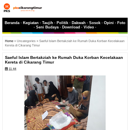
Beranda
·
Kegiatan
·
Taujih
·
Politik
·
Dakwah
·
Sosok
·
Opini
·
Foto
·
Seni Budaya
·
Download
·
Video
·
Home
»
Uncategories
»
Saeful Islam Bertakziah ke Rumah Duka Korban Kecelakaan
Kereta di Cikarang Timur
Saeful Islam Bertakziah ke Rumah Duka Korban Kecelakaan
Kereta di Cikarang Timur
11.44