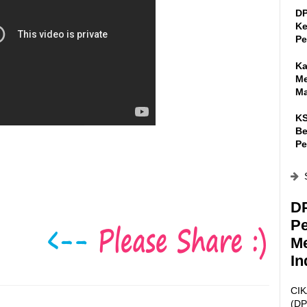
DP
Ke
Pe
Ka
Me
Ma
KS
Be
Pe
D
P
Me
In
CIK
(DP