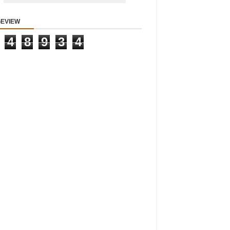
EVIEW
4
8
9
3
4