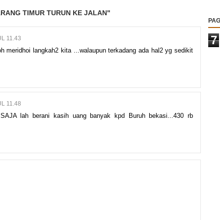
ARANG TIMUR TURUN KE JALAN"
PAG
7
L 11.43
meridhoi langkah2 kita ...walaupun terkadang ada hal2 yg sedikit
L 11.48
 SAJA lah berani kasih uang banyak kpd Buruh bekasi...430 rb