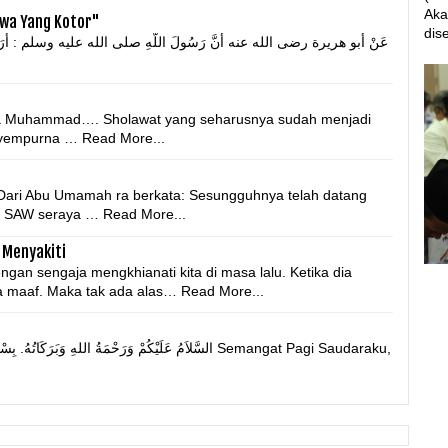
Aka
iwa Yang Kotor"
dise
ina Muhammad…. Sholawat yang seharusnya sudah menjadi
nyempurna …
Read More...
ri Abu Umamah ra berkata: Sesungguhnya telah datang
i SAW seraya …
Read More...
 Menyakiti
gan sengaja mengkhianati kita di masa lalu. Ketika dia
a maaf. Maka tak ada alas…
Read More...
السَّلاَمُ عَلَيْكُمْ وَرَحْمَةُ اللهِ وَبَر Semangat Pagi Saudaraku,