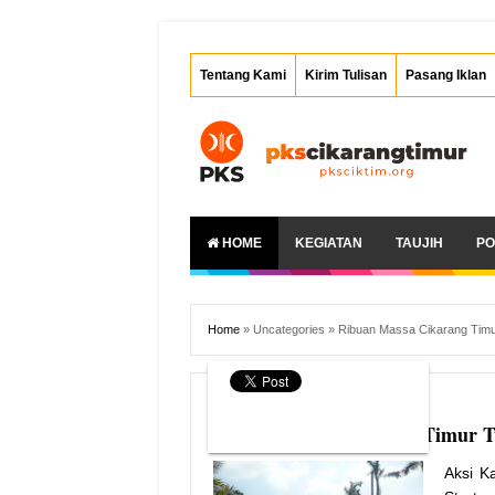
Tentang Kami
Kirim Tulisan
Pasang Iklan
HOME
KEGIATAN
TAUJIH
PO
Home
»
Uncategories
»
Ribuan Massa Cikarang Timu
2/26/2012
Ribuan Massa Cikarang Timur T
Aksi K