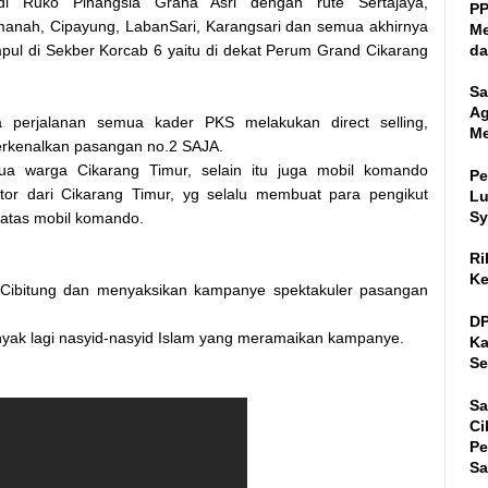
 di Ruko Pinangsia Graha Asri dengan rute Sertajaya,
PP
anah, Cipayung, LabanSari, Karangsari dan semua akhirnya
Me
da
pul di Sekber Korcab 6 yaitu di dekat Perum Grand Cikarang
Sa
Ag
 perjalanan semua kader PKS melakukan direct selling,
Me
kenalkan pasangan no.2 SAJA.
mua warga Cikarang Timur, selain itu juga mobil komando
Pe
or dari Cikarang Timur, yg selalu membuat para pengikut
Lu
Sy
 atas mobil komando.
Ri
Ke
 Cibitung dan menyaksikan kampanye spektakuler pasangan
DP
nyak lagi nasyid-nasyid Islam yang meramaikan kampanye.
Ka
Se
Sa
Ci
Pe
Sa