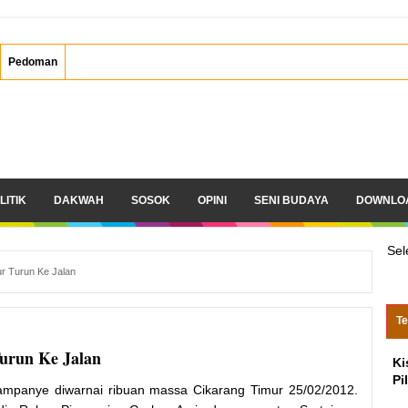
Pedoman
LITIK
DAKWAH
SOSOK
OPINI
SENI BUDAYA
DOWNLO
Sel
r Turun Ke Jalan
Te
urun Ke Jalan
Ki
Pi
ampanye diwarnai ribuan massa Cikarang Timur 25/02/2012.