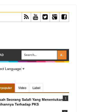
AD
ect Language
▼
rpopuler
Video
Label
sah Seorang Salafi Yang Menentukan
lihannya Terhadap PKS