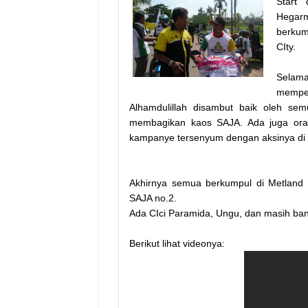
Start
Hegarm
berkum
CIty.
Selama
memper
Alhamdulillah disambut baik oleh se
membagikan kaos SAJA. Ada juga orat
kampanye tersenyum dengan aksinya di
Akhirnya semua berkumpul di Metland
SAJA no.2.
Ada CIci Paramida, Ungu, dan masih ba
Berikut lihat videonya: