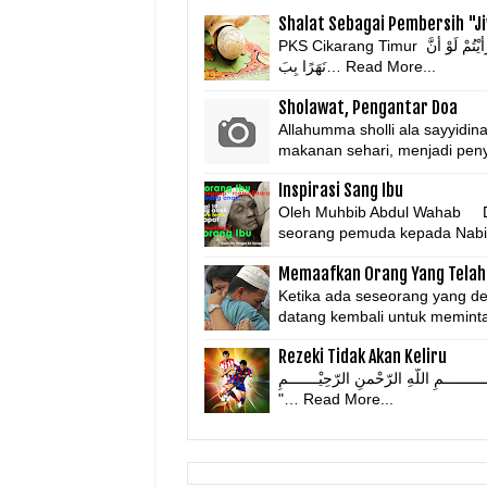
Shalat Sebagai Pembersih "J
PKS Cikarang Timur عَنْ أبو هريرة رضى الله عنه أَنَّ رَسُولَ اللَّهِ صلى الله عليه وسلم : أَرَأَيْتُمْ لَوْ أَنَّ
نَهَرًا بِبَ…
Read More...
Sholawat, Pengantar Doa
Allahumma sholli ala sayyid
makanan sehari, menjadi pe
Inspirasi Sang Ibu
Oleh Muhbib Abdul Wahab Da
seorang pemuda kepada Nab
Memaafkan Orang Yang Telah
Ketika ada seseorang yang den
datang kembali untuk memint
Rezeki Tidak Akan Keliru
َكَاتُهُ. بِسْــــــــــمِ اللّهِ الرّحْمنِ الرّحِيْـــــــمِ
"…
Read More...